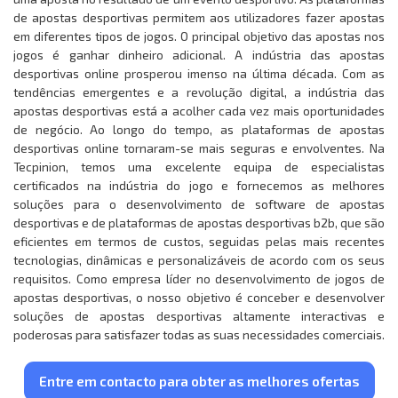
de apostas desportivas permitem aos utilizadores fazer apostas
em diferentes tipos de jogos. O principal objetivo das apostas nos
jogos é ganhar dinheiro adicional. A indústria das apostas
desportivas online prosperou imenso na última década. Com as
tendências emergentes e a revolução digital, a indústria das
apostas desportivas está a acolher cada vez mais oportunidades
de negócio. Ao longo do tempo, as plataformas de apostas
desportivas online tornaram-se mais seguras e envolventes. Na
Tecpinion, temos uma excelente equipa de especialistas
certificados na indústria do jogo e fornecemos as melhores
soluções para o desenvolvimento de software de apostas
desportivas e de plataformas de apostas desportivas b2b, que são
eficientes em termos de custos, seguidas pelas mais recentes
tecnologias, dinâmicas e personalizáveis de acordo com os seus
requisitos. Como empresa líder no desenvolvimento de jogos de
apostas desportivas, o nosso objetivo é conceber e desenvolver
soluções de apostas desportivas altamente interactivas e
poderosas para satisfazer todas as suas necessidades comerciais.
Entre em contacto para obter as melhores ofertas