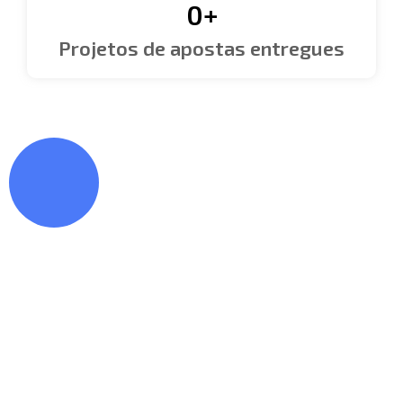
0
+
Projetos de apostas entregues