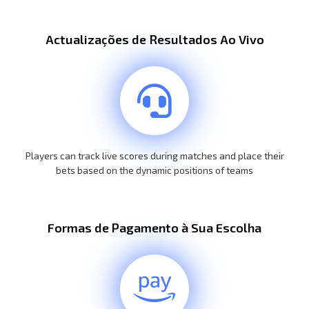
Actualizações de Resultados Ao Vivo
Players can track live scores during matches and place their
bets based on the dynamic positions of teams
Formas de Pagamento à Sua Escolha