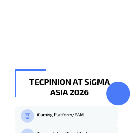
TECPINION AT SiGMA
ASIA 2026
iGaming Platform/PAM