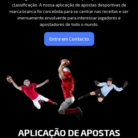
classificação. A nossa aplicação de apostas desportivas de
marca branca foi concebida para se centrar nas receitas e ser
imensamente envolvente para interessar jogadores e
apostadores de todo o mundo.
Entre em Contacto
APLICAÇÃO DE APOSTAS