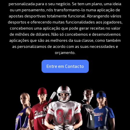
personalizada para o seu negócio. Se tem um plano, uma ideia
ou um pensamento, nós transformamo-lo numa aplicação de
apostas desportivas totalmente funcional. Abrangendo vários
desportos e oferecendo muitas funcionalidades aos jogadores,
concebemos uma aplicação que pode gerar receitas no valor
de milhões de dólares. Não só concebemos e desenvolvemos
aplicações que são as melhores da sua classe, como também
as personalizamos de acordo com as suas necessidades e
orçamento.
Entre em Contacto