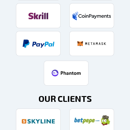
OUR CLIENTS