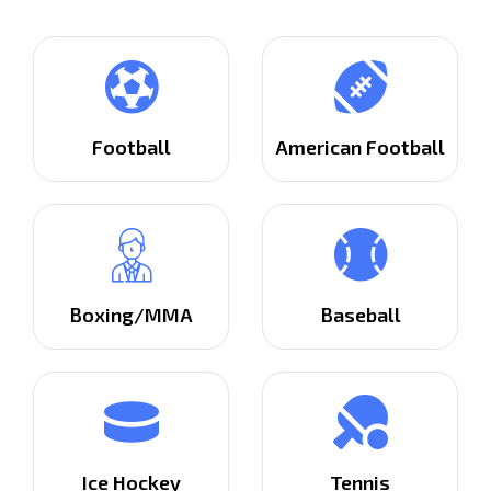
Football
American Football
Boxing/MMA
Baseball
Ice Hockey
Tennis