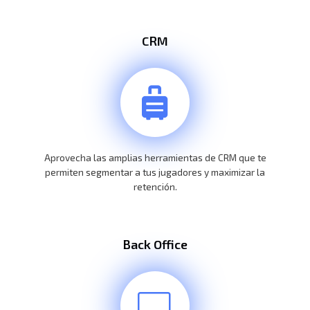
CRM
Aprovecha las amplias herramientas de CRM que te
permiten segmentar a tus jugadores y maximizar la
retención.
Back Office