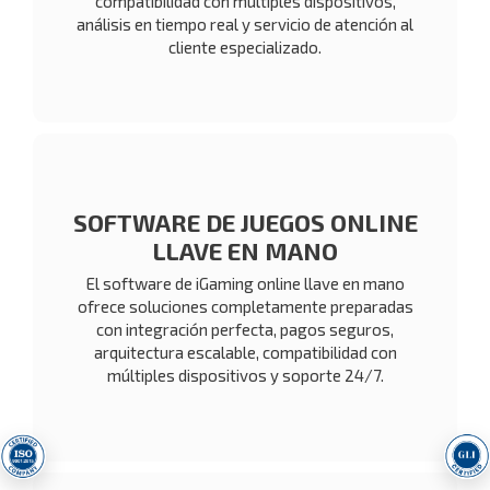
compatibilidad con múltiples dispositivos,
Plantillas listas para usar
análisis en tiempo real y servicio de atención al
cliente especializado.
SOFTWARE DE JUEGOS ONLINE
LLAVE EN MANO
Soluciones completamente preparadas
Sin licencia incluida
El software de iGaming online llave en mano
ofrece soluciones completamente preparadas
Sin pasarelas de pago
con integración perfecta, pagos seguros,
Baja participación en los ingresos
arquitectura escalable, compatibilidad con
Plantillas editables
múltiples dispositivos y soporte 24/7.