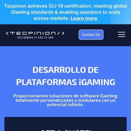
Tecpinion achieves GLI-19 certification, meeting global
iGaming standards & enabling operators to scale
across markets.
Learn more
Contact Us
DESARROLLO DE
PLATAFORMAS iGAMING
Proporcionamos soluciones de software iGaming
totalmente personalizadas y modulares con un
potencial infinito.