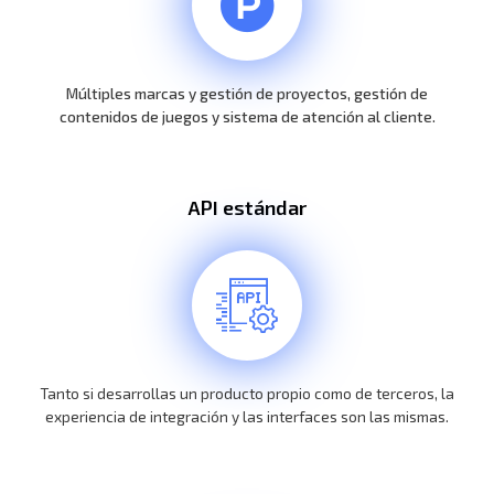
Múltiples marcas y gestión de proyectos, gestión de
contenidos de juegos y sistema de atención al cliente.
API estándar
Tanto si desarrollas un producto propio como de terceros, la
experiencia de integración y las interfaces son las mismas.