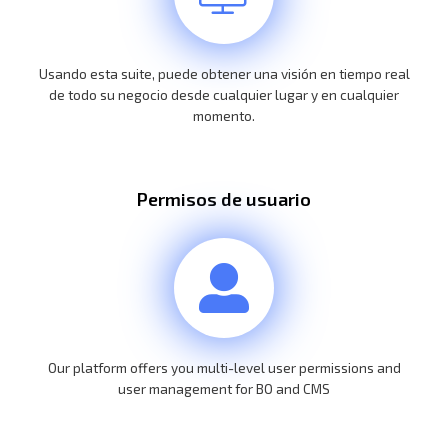
Usando esta suite, puede obtener una visión en tiempo real
de todo su negocio desde cualquier lugar y en cualquier
momento.
Permisos de usuario
Our platform offers you multi-level user permissions and
user management for BO and CMS