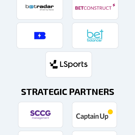
STRATEGIC PARTNERS