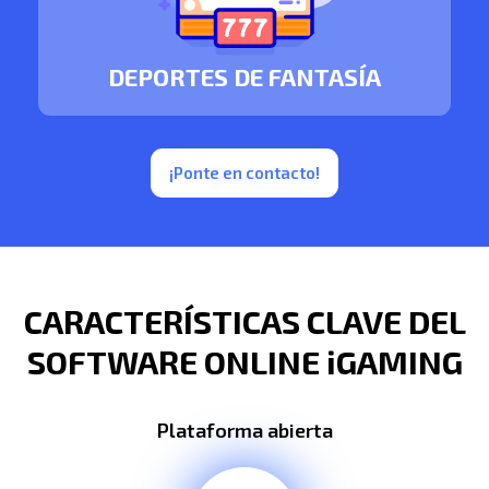
necesidades de lotería en línea.
DEPORTES DE FANTASÍA
¡Ponte en contacto!
Una experiencia de juego fluida y
entretenida con las infinitas funciones de
nuestro software de deportes de fantasía.
CARACTERÍSTICAS CLAVE DEL
SOFTWARE ONLINE iGAMING
Plataforma abierta