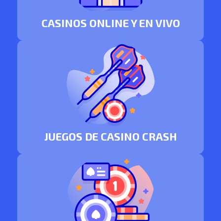
CASINOS ONLINE Y EN VIVO
Obtén una enorme variedad de juegos de
casino con un software de casinos online y
en vivo repleto de funciones, escalable y
flexible.
JUEGOS DE CASINO CRASH
Juegos de casino personalizables que te
ayudarán a atraer nuevos usuarios.